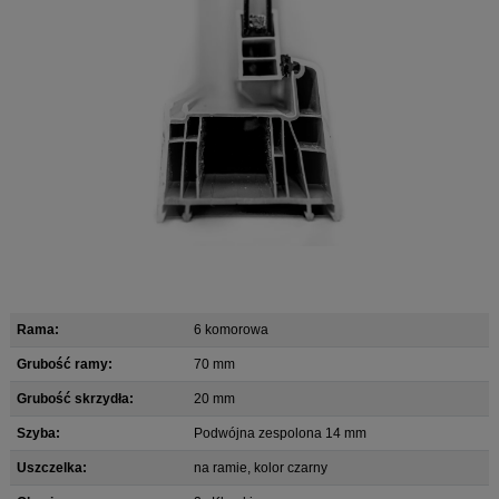
Rama:
6 komorowa
Grubość ramy:
70 mm
Grubość skrzydła:
20 mm
Szyba:
Podwójna zespolona 14 mm
Uszczelka:
na ramie, kolor czarny