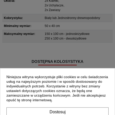
Okucia:
2x Klamki,
2x Uchylacze,
2x Zawiasy
Kolorystyka:
Biały lub Jednostronny drewnopodobny
Minimalny wymiar:
50 x 40 cm
Maksymalny wymiar:
150 x 100 cm - jednoskrzydłowe
250 x 100 cm - dwuskzydłowe
DOSTĘPNA KOLOSYSTYKA
Niniejsza witryna wykorzystuje pliki cookies w celu świadczenia
usług na najwyższym poziomie i w sposób dostosowany do
indywidualnych potrzeb. Korzystanie z witryny bez zmiany
ustawień dotyczących cookies oznacza, że będą one
zamieszczane w urządzeniu końcowym. Jeśli nie akceptujesz
opuść tę stronę internetową.
Dostosuj