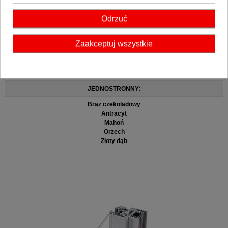
Odrzuć
Zaakceptuj wszystkie
DWUSTRONNY:
Biały
JEDNOSTRONNY:
Brąz czekoladowy
Antracyt
Mahoń
Orzech
Złoty dąb