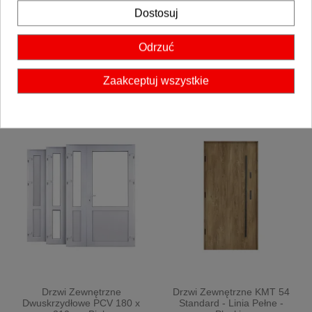
Dostosuj
Drzwi Zewnętrzne
Drzwi Zewnętrzne
Odrzuć
Dwuskrzydłowe PCV 125 x
Dwuskrzydłowe PCV 125 x
210 cm Złoty Dąb
210 cm Antracyt
2 475 zł
2 558 zł
Zaakceptuj wszystkie
Drzwi Zewnętrzne
Drzwi Zewnętrzne KMT 54
Dwuskrzydłowe PCV 180 x
Standard - Linia Pełne -