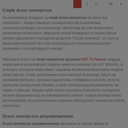
1
2
3
…
39
Ciepłe drzwi zewnętrzne
Na omnisklep.pl dostępne są
ciepłe drzwi zewnętrzne
do domu lub
mieszkania – będące idealnym rozwiązaniem dla budownictwa
energooszczędnego oraz pasywnego. Wyróżniają się one doskonałymi
parametrami termicznymi. Większość modeli dostępnych w naszej ofercie
spełnia rygorystyczne wymagania programu "Czyste powietrze", co czyni je
doskonałym wyborem dla osób poszukujących rozwiązań przyjaznych
środowisku i oszczędzających energię.
Oferowane przez nas
drzwi zewnętrzne pasywne
KMT 75 Passive
osiągają
współczynnik przenikalności cieplnej nawet na poziomie Ud=0,57 W/(m²K), co
znacząco zmniejsza straty ciepła i zapewnia komfortową temperaturę wnętrza
przez cały rok. Dzięki zastosowaniu nowoczesnych technologii, takich jak
przekładki termiczne, specjalne wypełnienia i dodatkowe uszczelki, drzwi te
skutecznie izolują przed chłodem, a także minimalizują przedostawanie się
hałasu z zewnątrz. Bogaty wybór modeli umożliwia znalezienie rozwiązania
idealnie dopasowanego do indywidualnych potrzeb i estetyki każdego domu
lub mieszkania, przy jednoczesnym wsparciu ekologicznej i energooszczędnej
przyszłości.
Drzwi zewnętrzne antywłamaniowe
Drzwi zewnętrzne antywłamaniowe
oferowane w naszym sklepie to