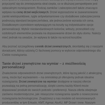
przyczynić się do zmniejszenia strat ciepła, co w dłuższej perspektywie jest
opłacalnym rozwiązaniem. Rodzaj zamków i zabezpieczeń także znacząco
wpływa na
cenę drzwi wejściowych
. Drzwi wyposażone w zaawansowane
zamki wielopunktowe, rygle antywłamaniowe czy dodatkowe zabezpieczenia
podnoszą standard bezpieczeństwa, ale jednocześnie wzrasta ich cena.
Dodatkowym czynnikiem wpływającym na koszty są indywidualne opcje
personalizacji. Wybór niestandardowych kolorów, witraży, przeszkleń czy
ozdobnych elementów pozwala na dopasowanie drzwi do stylu domu. Należy
mieć jednak na uwadze, że wpływa to także na wzrost kosztów.
Aby poznać szczegółowy
cennik drzwi zewnętrznych
, skontaktuj się z naszymi
doradcami, którzy udzielą Ci fachowej pomocy w wyborze odpowiedniego dla
Ciebie rozwiązania.
Tanie drzwi zewnętrzne na wymiar – z możliwością
personalizacji
Znalezienie odpowiednich drzwi zewnętrznych, które łączą jakość z atrakcyjną
ceną, może być wyzwaniem – na omnisklep.pl oferujemy jednak idealne
rozwiązania.
Drzwi zewnętrzne na wymiar
dostępne w naszej ofercie
pozwalają na pełną personalizację, dzięki czemu każdy Klient może
dopasować produkt do swoich potrzeb i preferencji. Nasza oferta obejmuje
zarówno modernistyczne, jak i klasyczne rozwiązania oparte o nowoczesne
rozwiązania technologiczne. Znajdziesz u nas modele od renomowanych
producentów, w tym Erkado, KMT, Agmar, Alu4U, MF Drzwi i inne. Naszym