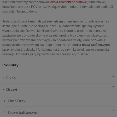
Klientom możemy zaproponować
drzwi zewnętrzne stalowe
, aluminiowe,
drewniane czy też z PCV, umożliwiając wybór modelu, który najlepiej podkreśli
charakter Twojego domu.
Jeśli poszukujesz
tanich drzwi zewnętrznych na wymiar
, znajdziesz u nas
liczne opcje, które nie obciążą budżetu, a jednocześnie spełnią wysokie
wymagania jakościowe. Możliwość wyboru kierunku otwierania, montażu
zawiasów po dowolnej stronie oraz różnorodne typy okuć – od klasycznych
klamek po nowoczesne pochwyty – to dodatkowe zalety, które pozwalają
stworzyć idealne drzwi do każdego domu. Nasza
oferta drzwi wejściowych
łączy trwałość, estetykę i funkcjonalność, co czyni ją świetnym wyborem dla
każdego, kto szuka przystępnych cen bez rezygnacji z jakości.
Produkty
Okna
Drzwi
OmniDrzwi
Drzwi balkonowe