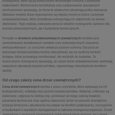
rozwiązania, które łączą nowoczesne technologie ochrony z solidnymi
materiałami. Wzmocniona konstrukcja oraz zastosowanie specjalnych
mechanizmów sprawiają, że drzwi te skutecznie utrudniają próby włamania.
Wybrane modele drzwi wyposażone są między innymi w bolce i przymyki
antywyważeniowe, które dodatkowo wzmacniają ich odporność na siłowe
otwieranie. Tego rodzaju zabezpieczenia to idealne rozwiązanie zarówno dla
domów jednorodzinnych, jak i budynków komercyjnych.
Ponadto w
drzwiach antywłamaniowych zewnętrznych
możliwe jest
zamontowanie dodatkowych zamków oraz automatycznych zasuwnic
wielopunktowych, co znacznie zwiększa poziom ochrony. Dla jeszcze
wyższego bezpieczeństwa można zdecydować się na systemy kontroli
dostępu, które pozwalają monitorować, kto wchodzi do budynku. Te
nowoczesne rozwiązania sprawiają, że nasze drzwi antywłamaniowe spełniają
najwyższe standardy bezpieczeństwa, zapewniając mieszkańcom komfort i
spokój.
Od czego zależy cena drzwi zewnętrznych?
Cena drzwi zewnętrznych
wynika z wielu czynników, które wpływają na ich
funkcjonalność, estetykę oraz poziom bezpieczeństwa. Materiał, z którego są
wykonane, odgrywa tu istotną rolę, ponieważ od niego zależą trwałość,
parametry techniczne oraz ogólna odporność drzwi na warunki zewnętrzne.
Izolacja termiczna i akustyczna ma wpływ na komfort użytkowania, szczególnie
w budynkach o wysokich wymaganiach w zakresie energooszczędności. Drzwi
zewnętrzne o wyższych parametrach izolacyjnych będą droższe, lecz mogą