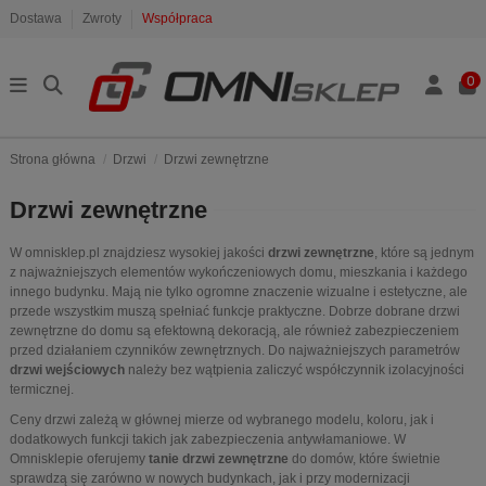
Dostawa
Zwroty
Współpraca
0
Strona główna
Drzwi
Drzwi zewnętrzne
Drzwi zewnętrzne
W omnisklep.pl znajdziesz wysokiej jakości
drzwi zewnętrzne
, które są jednym
z najważniejszych elementów wykończeniowych domu, mieszkania i każdego
innego budynku. Mają nie tylko ogromne znaczenie wizualne i estetyczne, ale
przede wszystkim muszą spełniać funkcje praktyczne. Dobrze dobrane drzwi
zewnętrzne do domu są efektowną dekoracją, ale również zabezpieczeniem
przed działaniem czynników zewnętrznych. Do najważniejszych parametrów
drzwi wejściowych
należy bez wątpienia zaliczyć współczynnik izolacyjności
termicznej.
Ceny drzwi zależą w głównej mierze od wybranego modelu, koloru, jak i
dodatkowych funkcji takich jak zabezpieczenia antywłamaniowe. W
Omnisklepie oferujemy
tanie drzwi zewnętrzne
do domów, które świetnie
sprawdzą się zarówno w nowych budynkach, jak i przy modernizacji