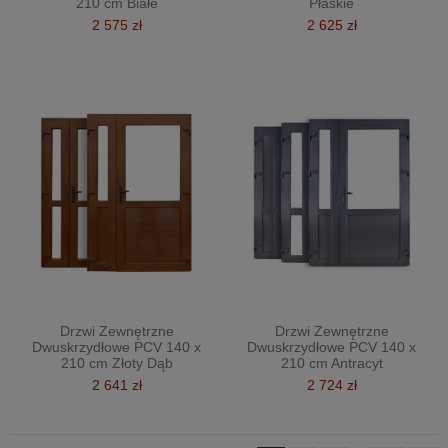
210 cm Białe
Płaskie
2 575 zł
2 625 zł
Drzwi Zewnętrzne
Drzwi Zewnętrzne
Dwuskrzydłowe PCV 140 x
Dwuskrzydłowe PCV 140 x
210 cm Złoty Dąb
210 cm Antracyt
2 641 zł
2 724 zł