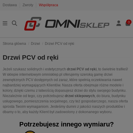
Dostawa
Zwroty
Współpraca
0
Strona główna
Drzwi
Drzwi PCV od ręki
Drzwi PCV od ręki
Jeżeli szukasz solidnych i estetycznych
drzwi PCV od ręki
, to świetnie trafiłeś!
W sklepie internetowym omnisklep.pl oferujemy szeroką gamę drzwi
zewnętrznych PCV dostępnych od zaraz, które spełnią oczekiwania nawet
najbardziej wymagających Klientów. Nasza oferta obejmuje różne modele i
kolory, dzięki czemu z łatwością dopasujesz drzwi do stylu swojego budynku.
Niezależnie od tego, czy potrzebujesz
drzwi sklepowych
, do biura, budynku
usługowego, pomieszczenia socjalnego, czy też gospodarczego, nasza oferta
sprosta Twoim wymaganiom. Jesteśmy dumni z jakości naszych produktów i
dbamy o to, aby każdy Klient był zadowolony z dokonanego wyboru.
Potrzebujesz innego wymiaru?