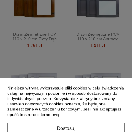
Drzwi Zewnętrzne PCV
Drzwi Zewnętrzne PCV
110 x 210 cm Złoty Dąb
110 x 210 cm Antracyt
1 761 zł
1 911 zł
Niniejsza witryna wykorzystuje pliki cookies w celu świadczenia
usług na najwyższym poziomie i w sposób dostosowany do
indywidualnych potrzeb. Korzystanie z witryny bez zmiany
ustawień dotyczących cookies oznacza, że będą one
zamieszczane w urządzeniu końcowym. Jeśli nie akceptujesz
opuść tę stronę internetową.
Dostosuj