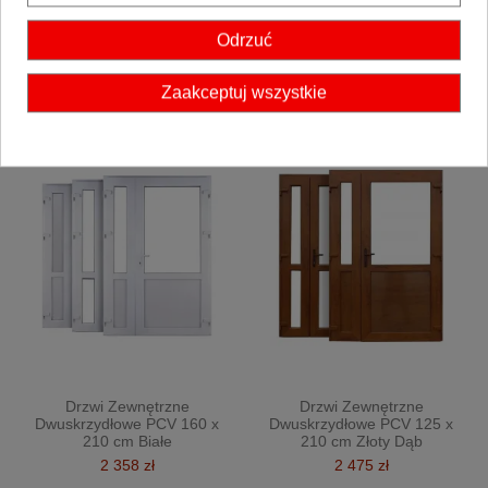
Drzwi Zewnętrzne
Drzwi Zewnętrzne
Dwuskrzydłowe PCV 125 x
Dwuskrzydłowe PCV 140 x
Odrzuć
210 cm Białe
210 cm Białe
1 927 zł
2 077 zł
Zaakceptuj wszystkie
Drzwi Zewnętrzne
Drzwi Zewnętrzne
Dwuskrzydłowe PCV 160 x
Dwuskrzydłowe PCV 125 x
210 cm Białe
210 cm Złoty Dąb
2 358 zł
2 475 zł