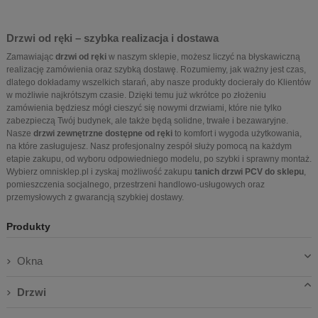
Drzwi od ręki – szybka realizacja i dostawa
Zamawiając
drzwi od ręki
w naszym sklepie, możesz liczyć na błyskawiczną
realizację zamówienia oraz szybką dostawę. Rozumiemy, jak ważny jest czas,
dlatego dokładamy wszelkich starań, aby nasze produkty docierały do Klientów
w możliwie najkrótszym czasie. Dzięki temu już wkrótce po złożeniu
zamówienia będziesz mógł cieszyć się nowymi drzwiami, które nie tylko
zabezpieczą Twój budynek, ale także będą solidne, trwałe i bezawaryjne.
Nasze
drzwi zewnętrzne dostępne od ręki
to komfort i wygoda użytkowania,
na które zasługujesz. Nasz profesjonalny zespół służy pomocą na każdym
etapie zakupu, od wyboru odpowiedniego modelu, po szybki i sprawny montaż.
Wybierz omnisklep.pl i zyskaj możliwość zakupu
tanich drzwi PCV do sklepu
,
pomieszczenia socjalnego, przestrzeni handlowo-usługowych oraz
przemysłowych z gwarancją szybkiej dostawy.
Produkty
Okna
Drzwi