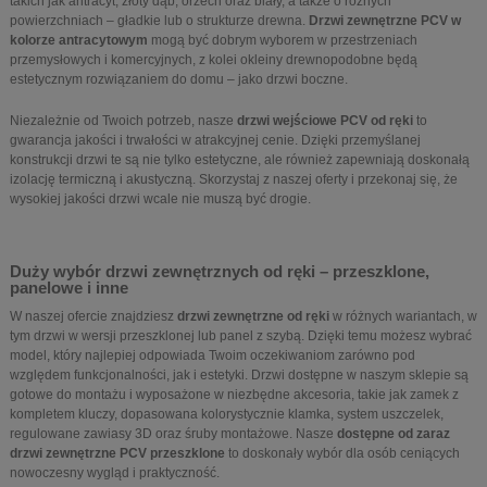
takich jak antracyt, złoty dąb, orzech oraz biały, a także o różnych
powierzchniach – gładkie lub o strukturze drewna.
Drzwi zewnętrzne PCV w
kolorze antracytowym
mogą być dobrym wyborem w przestrzeniach
przemysłowych i komercyjnych, z kolei okleiny drewnopodobne będą
estetycznym rozwiązaniem do domu – jako drzwi boczne.
Niezależnie od Twoich potrzeb, nasze
drzwi wejściowe PCV od ręki
to
gwarancja jakości i trwałości w atrakcyjnej cenie. Dzięki przemyślanej
konstrukcji drzwi te są nie tylko estetyczne, ale również zapewniają doskonałą
izolację termiczną i akustyczną. Skorzystaj z naszej oferty i przekonaj się, że
wysokiej jakości drzwi wcale nie muszą być drogie.
Duży wybór drzwi zewnętrznych od ręki – przeszklone,
panelowe i inne
W naszej ofercie znajdziesz
drzwi zewnętrzne od ręki
w różnych wariantach, w
tym drzwi w wersji przeszklonej lub panel z szybą. Dzięki temu możesz wybrać
model, który najlepiej odpowiada Twoim oczekiwaniom zarówno pod
względem funkcjonalności, jak i estetyki. Drzwi dostępne w naszym sklepie są
gotowe do montażu i wyposażone w niezbędne akcesoria, takie jak zamek z
kompletem kluczy, dopasowana kolorystycznie klamka, system uszczelek,
regulowane zawiasy 3D oraz śruby montażowe. Nasze
dostępne od zaraz
drzwi zewnętrzne PCV przeszklone
to doskonały wybór dla osób ceniących
nowoczesny wygląd i praktyczność.