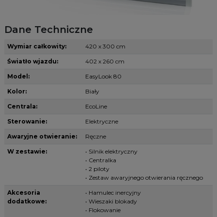
Dane Techniczne
Wymiar całkowity:
420 x 300 cm
Światło wjazdu:
402 x 260 cm
Model:
EasyLook 80
Kolor:
Biały
Centrala:
EcoLine
Sterowanie:
Elektryczne
Awaryjne otwieranie:
Ręczne
W zestawie:
• Silnik elektryczny
• Centralka
• 2 piloty
• Zestaw awaryjnego otwierania ręcznego
Akcesoria
• Hamulec inercyjny
dodatkowe:
• Wieszaki blokady
• Flokowanie