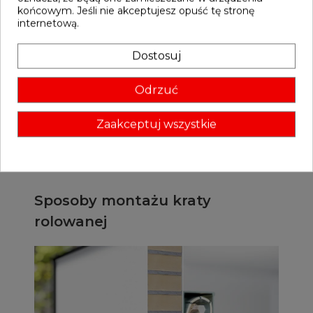
pomocą pilota lub przełącznika. Rozwiązanie to
końcowym. Jeśli nie akceptujesz opuść tę stronę
doskonale
sprawdza się w sklepach, galeriach
internetową.
handlowych, punktach usługowych,
aptekach, salonach sprzedaży, kioskach oraz
lokalach gastronomicznych
, gdzie liczy się
Dostosuj
szybkie i bezproblemowe zabezpieczenie wejścia.
System zaprojektowany z myślą o intensywnym
użytkowaniu działa płynnie i niezawodnie każdego
Odrzuć
dnia, zapewniając komfort obsługi niezależnie od
wielkości otworu.
Zaakceptuj wszystkie
Sposoby montażu kraty
rolowanej