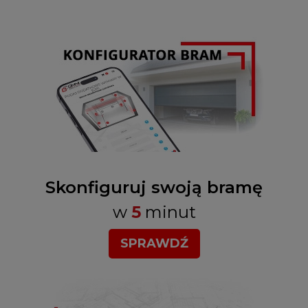
Skonfiguruj swoją bramę
w
5
minut
SPRAWDŹ