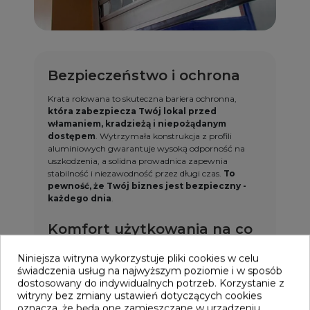
Bezpieczeństwo i ochrona
Krata rolowana to skuteczna bariera ochronna,
która zabezpiecza Twój lokal przed
włamaniem, kradzieżą i niepożądanym
dostępem
. Wytrzymała konstrukcja z profili
aluminiowych gwarantuje wysoką odporność na
uszkodzenia, a solidna prowadnica zapewnia
stabilność i niezawodność przez długi czas.
To
pewność, że Twój biznes jest bezpieczny -
każdego dnia
.
Komfort użytkowania na co
dzień
Niniejsza witryna wykorzystuje pliki cookies w celu
świadczenia usług na najwyższym poziomie i w sposób
Kraty rolowane to wygoda, która ułatwia codzienne
dostosowany do indywidualnych potrzeb. Korzystanie z
zarządzanie lokalem. Elektryczny napęd umożliwia
witryny bez zmiany ustawień dotyczących cookies
szybkie i ciche otwieranie oraz zamykanie kraty za
oznacza, że będą one zamieszczane w urządzeniu