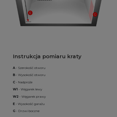
Instrukcja pomiaru kraty
A
- Szerokość otworu
B
- Wysokość otworu
C
- Nadproże
W1
- Węgarek lewy
W2
- Węgarek prawy
E
- Wysokość garażu
G
- Drzwi boczne