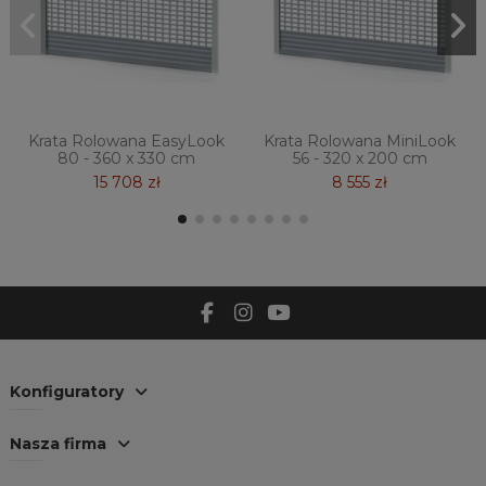
Krata Rolowana EasyLook
Krata Rolowana MiniLook
80 - 360 x 330 cm
56 - 320 x 200 cm
15 708 zł
8 555 zł
Konfiguratory
Nasza firma