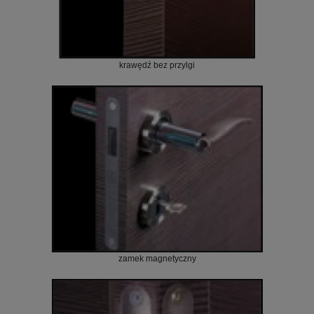
krawędź bez przylgi
zamek magnetyczny