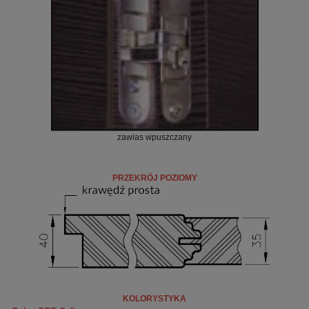
zawias wpuszczany
PRZEKRÓJ POZIOMY
KOLORYSTYKA