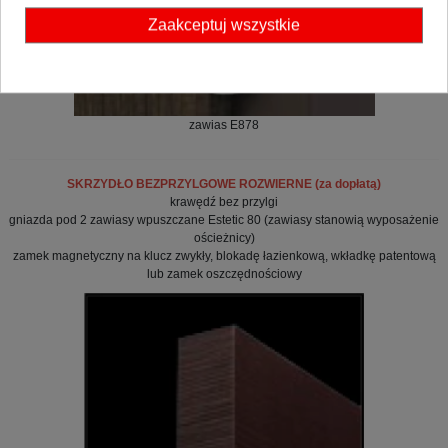
Zaakceptuj wszystkie
zawias E878
SKRZYDŁO BEZPRZYLGOWE ROZWIERNE (za dopłatą)
krawędź bez przylgi
gniazda pod 2 zawiasy wpuszczane Estetic 80 (zawiasy stanowią wyposażenie
ościeżnicy)
zamek magnetyczny na klucz zwykły, blokadę łazienkową, wkładkę patentową
lub zamek oszczędnościowy