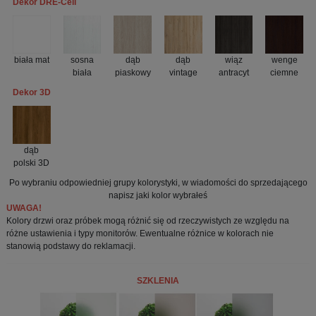
Dekor DRE-Cell
sosna
biała mat
dąb
dąb
wiąz
wenge
biała
piaskowy
vintage
antracyt
ciemne
Dekor 3D
dąb
polski 3D
Po wybraniu odpowiedniej grupy kolorystyki, w wiadomości do sprzedającego
napisz jaki kolor wybrałeś
UWAGA!
Kolory drzwi oraz próbek mogą różnić się od rzeczywistych ze względu na
różne ustawienia i typy monitorów. Ewentualne różnice w kolorach nie
stanowią podstawy do reklamacji.
SZKLENIA