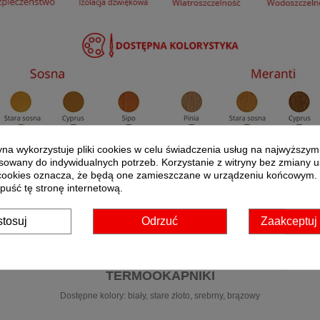
ryna wykorzystuje pliki cookies w celu świadczenia usług na najwyższym
owany do indywidualnych potrzeb. Korzystanie z witryny bez zmiany 
cookies oznacza, że będą one zamieszczane w urządzeniu końcowym. J
puść tę stronę internetową.
tosuj
Odrzuć
Zaakceptuj
TERMOOKAPNIKI
Dostępne kolory: biały, stare złoto, srebrny, brązowy