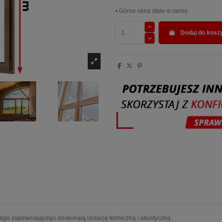
• Górne okna stałe w ramie
Dodaj do kosz
wego zapewniającego doskonałą izolację termiczną i akustyczną.