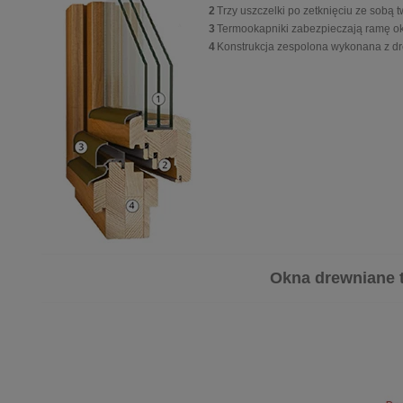
2
Trzy uszczelki po zetknięciu ze sob
3
Termookapniki zabezpieczają ramę ok
4
Konstrukcja zespolona wykonana z dr
Okna drewniane to