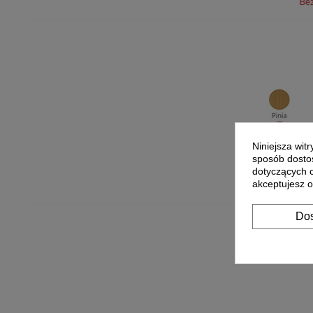
Niniejsza wit
sposób dostos
dotyczących 
akceptujesz o
Dos