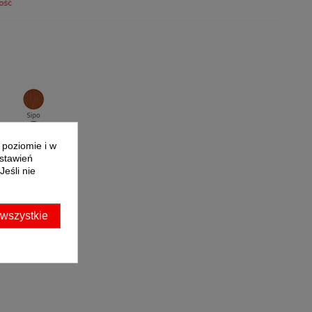
 poziomie i w
ustawień
eśli nie
 wszystkie