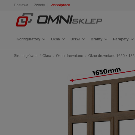
Dostawa
Zwroty
Współpraca
Konfiguratory
Okna
Drzwi
Bramy
Parapety
Strona główna
Okna
Okna drewniane
Okno drewniane 1650 x 18