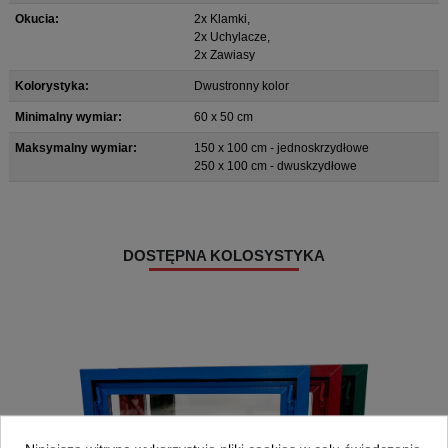
Okucia:
2x Klamki,
2x Uchylacze,
2x Zawiasy
Kolorystyka:
Dwustronny kolor
Minimalny wymiar:
60 x 50 cm
Maksymalny wymiar:
150 x 100 cm - jednoskrzydłowe
250 x 100 cm - dwuskzydłowe
DOSTĘPNA KOLOSYSTYKA