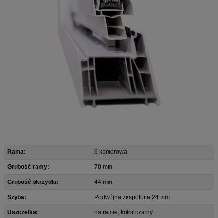
Rama:
6 komorowa
Grubość ramy:
70 mm
Grubość skrzydła:
44 mm
Szyba:
Podwójna zespolona 24 mm
Uszczelka:
na ramie, kolor czarny