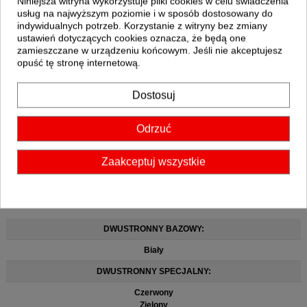
Niniejsza witryna wykorzystuje pliki cookies w celu świadczenia
usług na najwyższym poziomie i w sposób dostosowany do
indywidualnych potrzeb. Korzystanie z witryny bez zmiany
ustawień dotyczących cookies oznacza, że będą one
zamieszczane w urządzeniu końcowym. Jeśli nie akceptujesz
opuść tę stronę internetową.
Dostosuj
Odrzuć
Zaakceptuj wszystkie
DWUSTRONNY BAZOWY:
Biały
DWUSTRONNY SPECJALNY:
Czerwony
Zielony