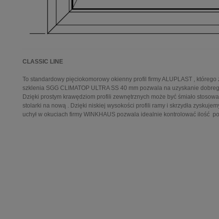
CLASSIC LINE
To standardowy pięciokomorowy okienny profil firmy ALUPLAST , które
szklenia SGG CLIMATOP ULTRA SS 40 mm pozwala na uzyskanie dobrego 
Dzięki prostym krawędziom profili zewnętrznych może być śmiało stosow
stolarki na nową . Dzięki niskiej wysokości profili ramy i skrzydła zysk
uchył w okuciach firmy WINKHAUS pozwala idealnie kontrolować ilość p