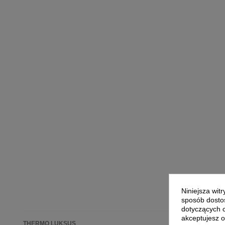
Niniejsza wit
sposób dostos
dotyczących 
akceptujesz o
THERMO LUKSUS