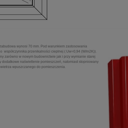
go zabudowa wynosi 70 mm. Pod warunkiem zastosowania
współczynnika przenikalności cieplnej ( Uw=0,94 (W/m2K)).
any zarówno w nowym budownictwie jak i przy wymianie starej
ujemy dodatkowe naświetlenie pomieszczeń, natomiast stopniowany
owietrza wpuszczanego do pomieszczenia.