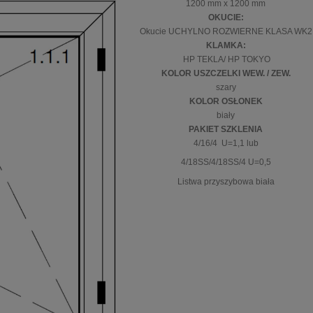
1200 mm x 1200 mm
OKUCIE:
Okucie UCHYLNO ROZWIERNE KLASA WK2
KLAMKA:
HP TEKLA/ HP TOKYO
KOLOR USZCZELKI WEW. / ZEW.
szary
KOLOR OSŁONEK
biały
PAKIET SZKLENIA
4/16/4 U=1,1 lub
4/18SS/4/18SS/4 U=0,5
Listwa przyszybowa biała