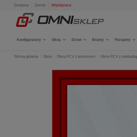
Dostawa
Zwroty
Współpraca
Konfiguratory
Okna
Drzwi
Bramy
Parapety
Strona główna
Okna
Okna PCV z aluminium
Okno PCV z nakładką 