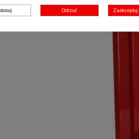
tosuj
Odrzuć
Zaakceptuj
ili okiennych firmy ALUPLAST o zabudowie 85 mm. Trzecia
o 51 mm sprawiają że profil THERMO LUKSUS jest mistrzem w
/m2K ( 48 mm ) pozwala na uzyskanie współczynnika
sign umożliwia użycie tego profilu w każdym obiekcie