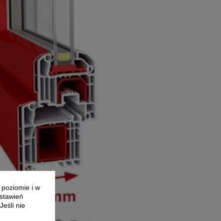
 poziomie i w
ustawień
eśli nie