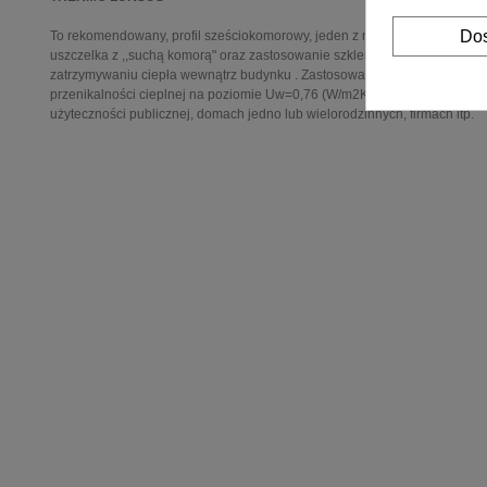
Dos
To rekomendowany, profil sześciokomorowy, jeden z najcieplejszych prof
uszczelka z ,,suchą komorą" oraz zastosowanie szklenia o szerokości d
zatrzymywaniu ciepła wewnątrz budynku . Zastosowanie szyby Ug=0,5 W
przenikalności cieplnej na poziomie Uw=0,76 (W/m2K) . Ponadczasowy de
użyteczności publicznej, domach jedno lub wielorodzinnych, firmach itp.